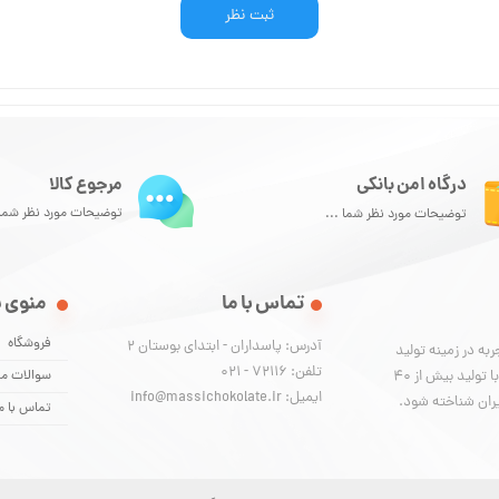
ثبت نظر
درگاه امن بانکی
مرجوع کالا
توضیحات مورد نظر شما 
توضیحات مورد نظر شما ...
تماس با ما
منوی 
فروشگاه
آدرس: پاسداران - ابتدای بوستان 2
ا برند تجاری ماسی با بیش از 40 سال تجربه در زمینه تولید
تلفن: 72116 - 021
شکلات، توانسته‌ است از صفر تا صد فرایند تولید را پیاده‌سازی کرده و با تولید بیش از ۴۰
سوالات مت
ایمیل: info@massichokolate.ir
یران شناخته شود.
تماس با م