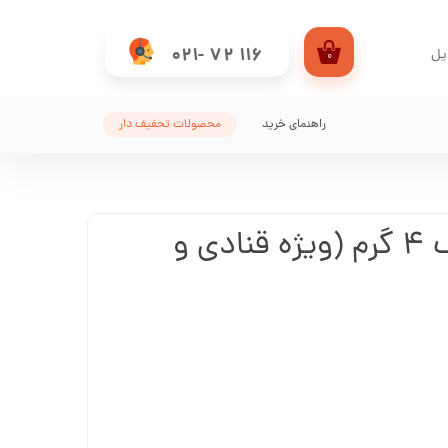
021- 72 116
یل
۰
من
راهنمای خرید
محصولات تحفیف دار
کاربری
شکلات فله دارک 4 گرم (ویژه قنادی و