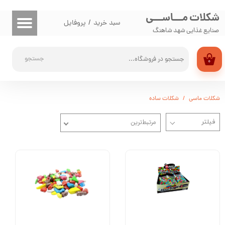
شکلات مـــاســـی
حساب کاربری من
سبد خرید
/
پروفایل
صنایع غذایی شهد شاهنگ
تغییر گذر واژه
جستجو
۰
سفارشات
خروج از حساب کاربری
شکلات ماسی
شکلات ساده
مرتبط‌ترین