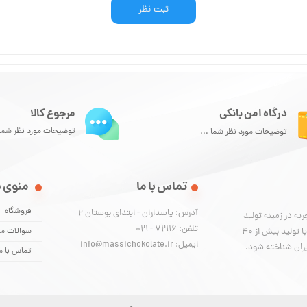
ثبت نظر
درگاه امن بانکی
مرجوع کالا
توضیحات مورد نظر شما 
توضیحات مورد نظر شما ...
تماس با ما
منوی 
فروشگاه
آدرس: پاسداران - ابتدای بوستان 2
ا برند تجاری ماسی با بیش از 40 سال تجربه در زمینه تولید
تلفن: 72116 - 021
شکلات، توانسته‌ است از صفر تا صد فرایند تولید را پیاده‌سازی کرده و با تولید بیش از ۴۰
سوالات مت
ایمیل: info@massichokolate.ir
یران شناخته شود.
تماس با م