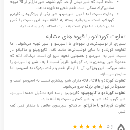
دقت کنید که شیر بیش از حد گرم نشود. شیر داغ‌تر از 70 درجه
سانتی‌گراد ممکن است طعم تلخی به قهوه بدهد.
رعایت نسبت ۱ به ۱ بین اسپرسو و شیر یکی از ویژگی‌های کلیدی
کورتادو است. می‌توانید بسته به ذائقه خود این نسبت را کمی
تغییر دهید، اما بهتر است به نسبت استاندارد پایبند بمانید.
تفاوت کورتادو با قهوه های مشابه
بسیاری از نوشیدنی‌های قهوه‌ای با اسپرسو و شیر تهیه می‌شوند، اما
تفاوت کورتادو با سایر نوشیدنی‌ها مانند لاته، کاپوچینو و ماکیاتو در
نسبت شیر به اسپرسو و همچنین نحوه سرو آن است. برخلاف لاته که
معمولاً شیر بیشتری دارد، کورتادو تقریباً نسبت ۱ به ۱ شیر و اسپرسو را
حفظ می‌کند. این ویژگی، آن را از نظر طعم و بافت، نزدیک به اسپرسو اما
ملایم‌تر می‌سازد.
تفاوت کورتادو با لاته:
لاته دارای شیر بیشتری نسبت به اسپرسو است و
معمولاً در لیوان‌های بزرگ سرو می‌شود.
تفاوت کورتادو با کاپوچینو:
کاپوچینو از سه لایه تشکیل شده؛ اسپرسو،
شیر گرم و کف شیر و شیر کمتری نسبت به لاته دارد.
تفاوت کورتادو با ماکیاتو:
ماکیاتو اسپرسوی خالص با مقدار کمی کف
شیر.
۵
از ۵