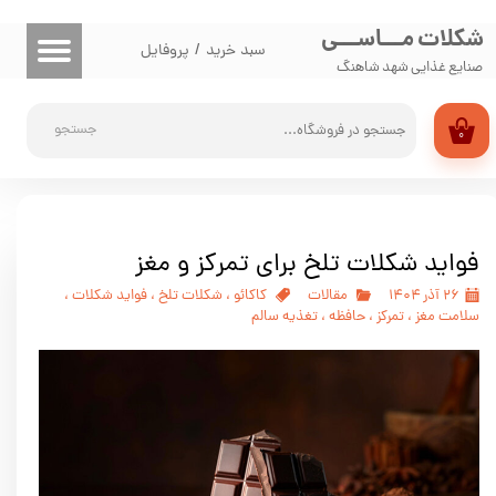
شکلات مـــاســـی
حساب کاربری من
سبد خرید
/
پروفایل
صنایع غذایی شهد شاهنگ
تغییر گذر واژه
جستجو
۰
سفارشات
خروج از حساب کاربری
فواید شکلات تلخ برای تمرکز و مغز
۲۶ آذر ۱۴۰۴
مقالات
کاکائو
،
شکلات تلخ
،
فواید شکلات
،
سلامت مغز
،
تمرکز
،
حافظه
،
تغذیه سالم