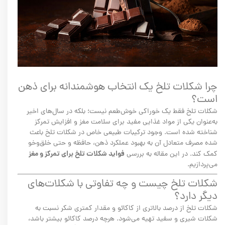
چرا شکلات تلخ یک انتخاب هوشمندانه برای ذهن
است؟
شکلات تلخ فقط یک خوراکی خوش‌طعم نیست؛ بلکه در سال‌های اخیر
به‌عنوان یکی از مواد غذایی مفید برای سلامت مغز و افزایش تمرکز
شناخته شده است. وجود ترکیبات طبیعی خاص در شکلات تلخ باعث
شده مصرف متعادل آن به بهبود عملکرد ذهن، حافظه و حتی خلق‌وخو
فواید شکلات تلخ برای تمرکز و مغز
کمک کند. در این مقاله به بررسی
می‌پردازیم.
شکلات تلخ چیست و چه تفاوتی با شکلات‌های
دیگر دارد؟
شکلات تلخ از درصد بالاتری از کاکائو و مقدار کمتری شکر نسبت به
شکلات شیری و سفید تهیه می‌شود. هرچه درصد کاکائو بیشتر باشد،