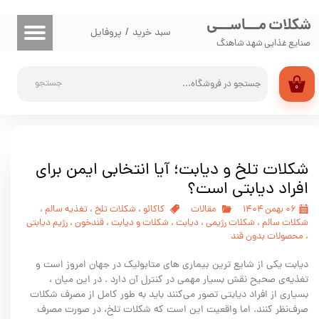
شکلات مـــاســـی
حساب کاربری من
سبد خرید
/
پروفایل
صنایع غذایی شهد شاهنگ
تغییر گذر واژه
جستجو
۰
سفارشات
خروج از حساب کاربری
شکلات تلخ و دیابت؛ آیا انتخابی ایمن برای
افراد دیابتی است؟
۰۶ بهمن ۱۴۰۴
مقالات
کاکائو
،
شکلات تلخ
،
تغذیه سالم
،
شکلات سالم
،
شکلات رژیمی
،
دیابت
،
شکلات و دیابت
،
قندخون
،
رژیم دیابتی
،
محصولات بدون قند
دیابت یکی از شایع ترین بیماری های متابولیک در جهان امروز است و
تغذیه‌ی صحیح نقش بسیار مهمی در کنترل آن دارد . در این میان ،
بسیاری از افراد دیابتی تصور می‌کنند باید به طور کامل از مصرف شکلات
صرف‌نظر کنند. اما واقعیت این است که شکلات تلخ، در صورت مصرف